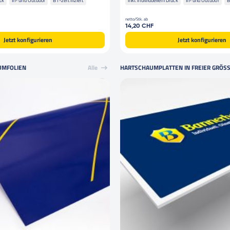
uck
In- und Outdoor
B1-zertifiziert
inkl. individuellem Druck
In- und Outdoor
B
netto/Stk. ab
14,20 CHF
Jetzt konfigurieren
Jetzt konfigurieren
UMFOLIEN
Alle
HARTSCHAUMPLATTEN IN FREIER GRÖS