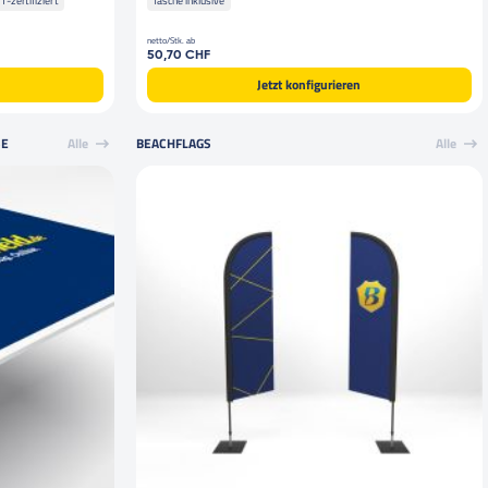
1-zertifiziert
Tasche inklusive
netto/Stk. ab
50,70 CHF
Jetzt konfigurieren
SE
Alle
BEACHFLAGS
Alle