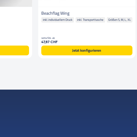
Beachflag Wing
inkl. individuellem Druck
inkl. Transporttasche
Größen S, M, L, XL
netto/Stk. ab
47,87 CHF
Jetzt konfigurieren