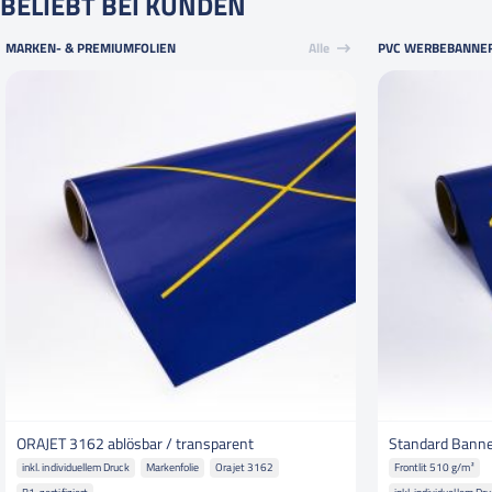
BELIEBT BEI KUNDEN
MARKEN- & PREMIUMFOLIEN
Alle
PVC WERBEBANNE
ORAJET 3162 ablösbar / transparent
Standard Banne
inkl. individuellem Druck
Markenfolie
Orajet 3162
Frontlit 510 g/m²