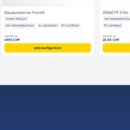
Bauzaunbanner Frontlit
ORAJET® 3164
Frontlit 500 g/m²
inkl. individuellem Dr
inkl. individuellem Druck
In- und Outdoor
B1-zertifiziert
B1-zertifiziert
netto/Stk. ab
netto/Stk. ab
49,92 CHF
25,50 CHF
Jetzt konfigurieren