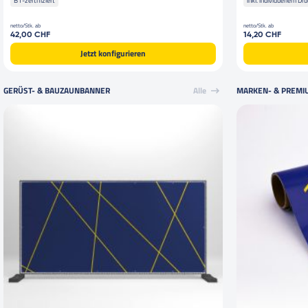
B1-zertifiziert
inkl. individuellem Dr
netto/Stk. ab
netto/Stk. ab
42,00 CHF
14,20 CHF
Jetzt konfigurieren
GERÜST- & BAUZAUNBANNER
Alle
MARKEN- & PREMI