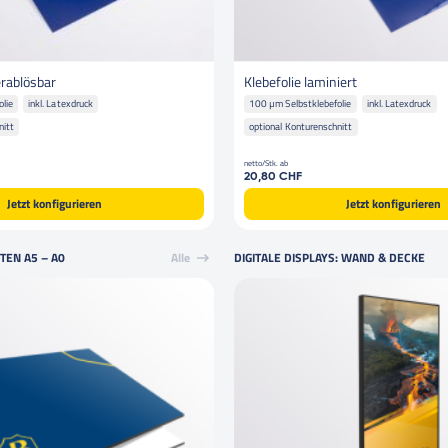
erablösbar
Klebefolie laminiert
lie
inkl. Latexdruck
100 µm Selbstklebefolie
inkl. Latexdruck
nitt
optional Konturenschnitt
netto/Stk. ab
20,80 CHF
Jetzt konfigurieren
Jetzt konfigurieren
EN A5 – A0
Alle
DIGITALE DISPLAYS: WAND & DECKE