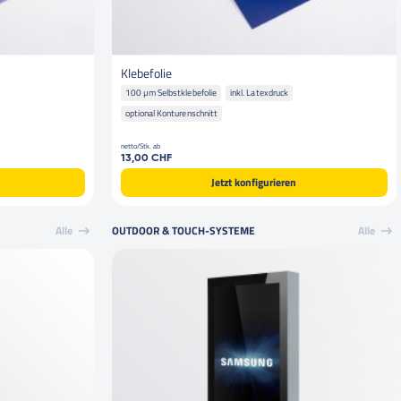
Klebefolie
100 µm Selbstklebefolie
inkl. Latexdruck
optional Konturenschnitt
netto/Stk. ab
13,00 CHF
Jetzt konfigurieren
Alle
OUTDOOR & TOUCH-SYSTEME
Alle