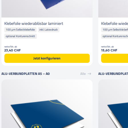
Klebefolie wiederablösbar laminiert
Klebefolie wied
100 µm Selbstklebefolie
inkl. Latexdruck
100 µm Selbstklebefo
optional Konturenschnitt
optional Konturensch
netto/Stk. ab
netto/Stk. ab
23,40 CHF
15,60 CHF
Jetzt konfigurieren
ALU-VERBUNDPLATTEN A5 – A0
Alle
ALU-VERBUNDPLATT