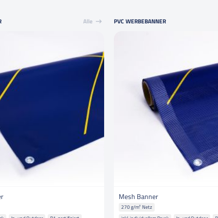
R
Alle
PVC WERBEBANNER
r
Mesh Banner
270 g/m² Netz