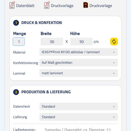
Datenblatt
Druckvorlage
Druckvorlage
DRUCK & KONFEKTION
1
Menge
Breite
Höhe
X
cm
IEASY®Print M100 ablösbar / laminiert
Material
Auf Maß geschnitten
Konfektionierung
matt laminiert
Laminat
PRODUKTION & LIEFERUNG
2
Datencheck
Standard
Lieferung
Standard
Liefertermin:
Sameday / Overnight:
ca. Dienstag, 11.