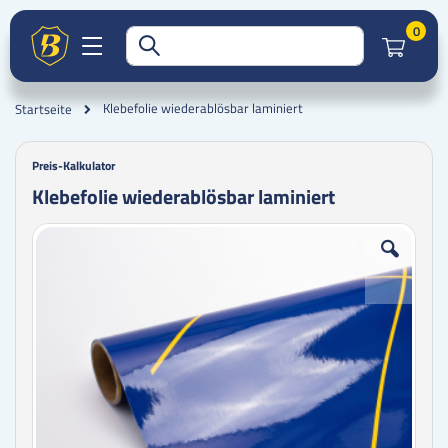
Artik
0
Klebefolie wiederablösbar laminiert
Startseite
Preis-Kalkulator
Klebefolie wiederablösbar laminiert
Zum
Zum
Ende
Anfang
der
der
Bildgalerie
Bildgalerie
springen
springen