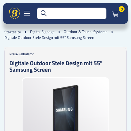
Artik
0
Digital Signage
Outdoor & Touch-Systeme
Startseite
Digitale Outdoor Stele Design mit 55" Samsung Screen
Preis-Kalkulator
Digitale Outdoor Stele Design mit 55"
Samsung Screen
Zum
Zum
Ende
Anfang
der
der
Bildgalerie
Bildgalerie
springen
springen