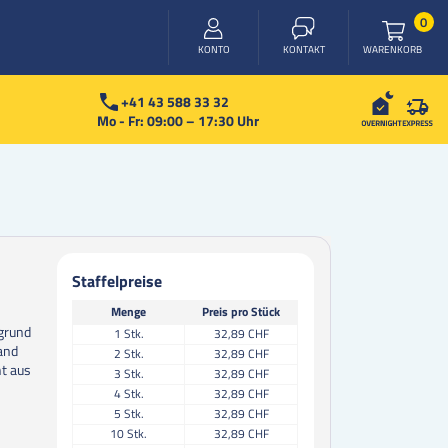
Arti
0
WARENKORB
KONTO
KONTAKT
+41 43 588 33 32
Mo - Fr: 09:00 – 17:30 Uhr
Staffelpreise
Menge
Preis pro Stück
rgrund
1
Stk.
32,89 CHF
and
2
Stk.
32,89 CHF
ht aus
3
Stk.
32,89 CHF
4
Stk.
32,89 CHF
5
Stk.
32,89 CHF
10
Stk.
32,89 CHF