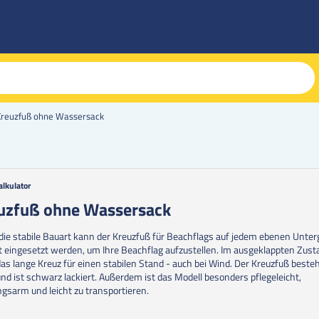
Kreuzfuß ohne Wassersack
alkulator
g
uzfuß ohne Wassersack
erie
die stabile Bauart kann der Kreuzfuß für Beachflags auf jedem ebenen Unte
en
t eingesetzt werden, um Ihre Beachflag aufzustellen. Im ausgeklappten Zust
das lange Kreuz für einen stabilen Stand - auch bei Wind. Der Kreuzfuß beste
und ist schwarz lackiert. Außerdem ist das Modell besonders pflegeleicht,
gsarm und leicht zu transportieren.