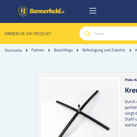
FINDEN
SIE IHR PRODUKT
Suche
Fahnen
Beachflags
Befestigung und Zubehör
Startseite
Zum
Zum
Preis-K
Ende
Anfan
Kre
der
der
Bildgalerie
Bildgal
Durch 
springen
spring
perfek
sorgt 
Stahl 
wartun