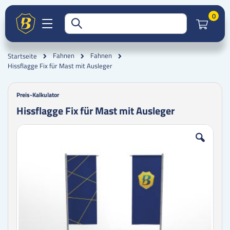
Artik
0
Fahnen
Fahnen
Startseite
Hissflagge Fix für Mast mit Ausleger
Preis-Kalkulator
Hissflagge Fix für Mast mit Ausleger
Zum
Zum
Ende
Anfang
der
der
Bildgalerie
Bildgalerie
springen
springen