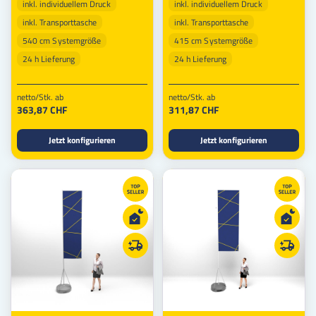
inkl. individuellem Druck
inkl. individuellem Druck
inkl. Transporttasche
inkl. Transporttasche
540 cm Systemgröße
415 cm Systemgröße
24 h Lieferung
24 h Lieferung
netto/Stk. ab
netto/Stk. ab
363,87 CHF
311,87 CHF
Jetzt konfigurieren
Jetzt konfigurieren