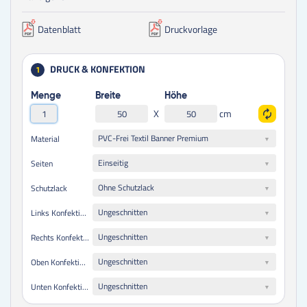
Datenblatt
Druckvorlage
DRUCK & KONFEKTION
1
Menge
Breite
Höhe
X
cm
PVC-Frei Textil Banner Premium
Material
Einseitig
Seiten
Ohne Schutzlack
Schutzlack
Ungeschnitten
Links Konfektionierung
Ungeschnitten
Rechts Konfektionierung
Ungeschnitten
Oben Konfektionierung
Ungeschnitten
Unten Konfektionierung