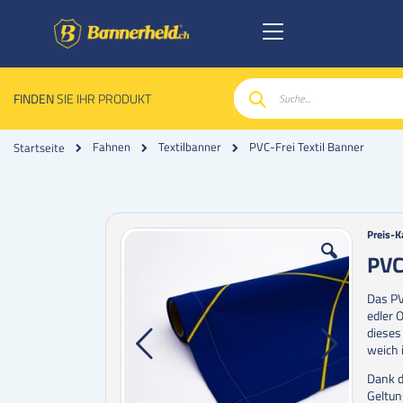
FINDEN
SIE IHR PRODUKT
Suche
PVC-Frei Textil Banner
Fahnen
Textilbanner
Startseite
Zum
Zum
Preis-K
Ende
Anfan
PVC
der
der
Bildgalerie
Bildgal
Das PV
springen
spring
edler 
dieses
weich 
Dank d
Geltun