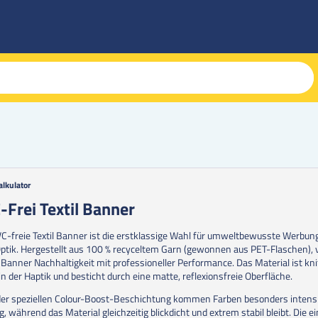
alkulator
g
-Frei Textil Banner
erie
C-freie Textil Banner ist die erstklassige Wahl für umweltbewusste Werbun
en
Optik. Hergestellt aus 100 % recyceltem Garn (gewonnen aus PET-Flaschen), 
 Banner Nachhaltigkeit mit professioneller Performance. Das Material ist kn
in der Haptik und besticht durch eine matte, reflexionsfreie Oberfläche.
er speziellen Colour-Boost-Beschichtung kommen Farben besonders intensi
g, während das Material gleichzeitig blickdicht und extrem stabil bleibt. Die e