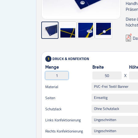
Handha
Präsen
Diese 
höchst
Da
DRUCK & KONFEKTION
1
Menge
Breite
Höh
X
PVC-Frei Textil Banner
Material
Einseitig
Seiten
Ohne Schutzlack
Schutzlack
Ungeschnitten
Links Konfektionierung
Ungeschnitten
Rechts Konfektionierung