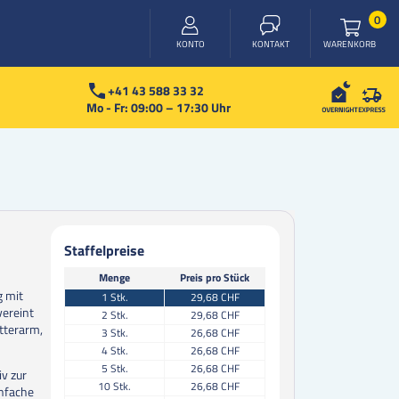
Arti
0
WARENKORB
KONTO
KONTAKT
+41 43 588 33 32
Mo - Fr: 09:00 – 17:30 Uhr
Staffelpreise
Menge
Preis pro Stück
g mit
1
Stk.
29,68 CHF
vereint
2
Stk.
29,68 CHF
itterarm,
3
Stk.
26,68 CHF
4
Stk.
26,68 CHF
5
Stk.
26,68 CHF
v zur
10
Stk.
26,68 CHF
infache