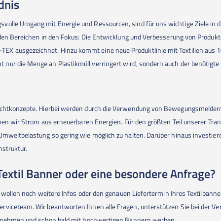
dnis
volle Umgang mit Energie und Ressourcen, sind für uns wichtige Ziele in
nden Bereichen in den Fokus: Die Entwicklung und Verbesserung von Produkte
X ausgezeichnet. Hinzu kommt eine neue Produktlinie mit Textilien aus 1
nur die Menge an Plastikmüll verringert wird, sondern auch der benötigte
 Lichtkonzepte. Hierbei werden durch die Verwendung von Bewegungsmelde
iehen wir Strom aus erneuerbaren Energien. Für den größten Teil unserer Tr
Umweltbelastung so gering wie möglich zu halten. Darüber hinaus investier
nstruktur.
Textil Banner oder eine besondere Anfrage?
g, wollen noch weitere Infos oder den genauen Liefertermin Ihres Textilban
viceteam. Wir beantworten Ihnen alle Fragen, unterstützen Sie bei der Ver
aufnehmen und schon bald mit hochwertigen Bannern werben.