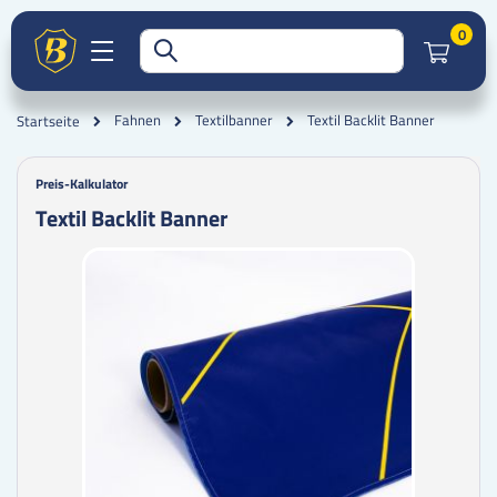
Artik
0
Textil Backlit Banner
Fahnen
Textilbanner
Startseite
Preis-Kalkulator
Textil Backlit Banner
Zum
Zum
Ende
Anfang
der
der
Bildgalerie
Bildgalerie
springen
springen