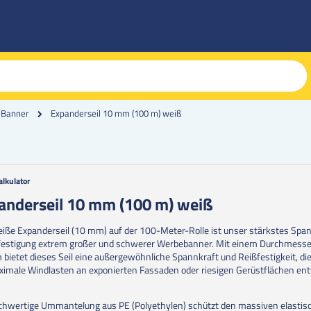
Expanderseil 10 mm (100 m) weiß
 Banner
alkulator
g
anderseil 10 mm (100 m) weiß
erie
iße Expanderseil (10 mm) auf der 100-Meter-Rolle ist unser stärkstes Span
en
festigung extrem großer und schwerer Werbebanner. Mit einem Durchmesse
bietet dieses Seil eine außergewöhnliche Spannkraft und Reißfestigkeit, die 
ximale Windlasten an exponierten Fassaden oder riesigen Gerüstflächen ent
.
chwertige Ummantelung aus PE (Polyethylen) schützt den massiven elastis