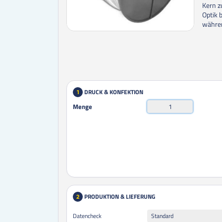
Kern z
Optik 
währen
DRUCK & KONFEKTION
1
Menge
PRODUKTION & LIEFERUNG
2
Datencheck
Standard