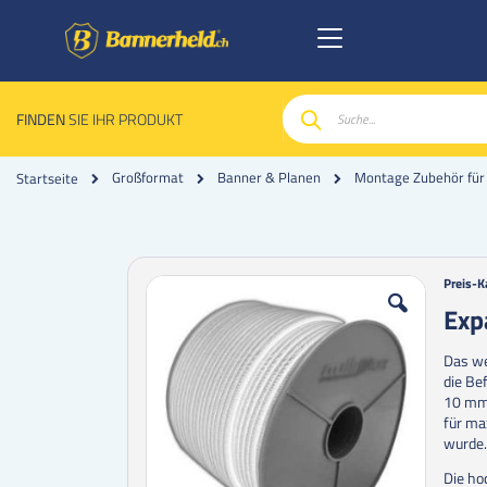
FINDEN
SIE IHR PRODUKT
Suche
Großformat
Banner & Planen
Montage Zubehör für
Startseite
Zum
Zum
Preis-K
Ende
Anfan
Exp
der
der
Bildgalerie
Bildgal
Das we
springen
spring
die Be
10 mm 
für ma
wurde
Die ho