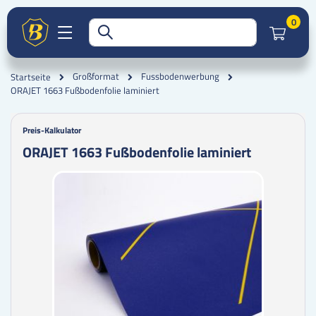
Artik
0
Großformat
Fussbodenwerbung
Startseite
ORAJET 1663 Fußbodenfolie laminiert
Preis-Kalkulator
ORAJET 1663 Fußbodenfolie laminiert
Zum
Zum
Ende
Anfang
der
der
Bildgalerie
Bildgalerie
springen
springen