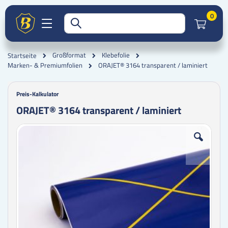
Artik
0
Großformat
Klebefolie
Startseite
ORAJET® 3164 transparent / laminiert
Marken- & Premiumfolien
Preis-Kalkulator
ORAJET® 3164 transparent / laminiert
Zum
Zum
Ende
Anfang
der
der
Bildgalerie
Bildgalerie
springen
springen