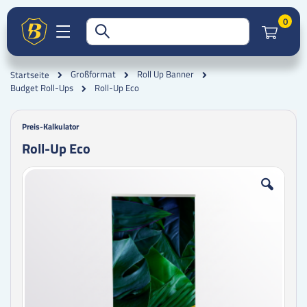
Artik
0
Großformat
Roll Up Banner
Startseite
Roll-Up Eco
Budget Roll-Ups
Preis-Kalkulator
Roll-Up Eco
Zum
Zum
Ende
Anfang
der
der
Bildgalerie
Bildgalerie
springen
springen