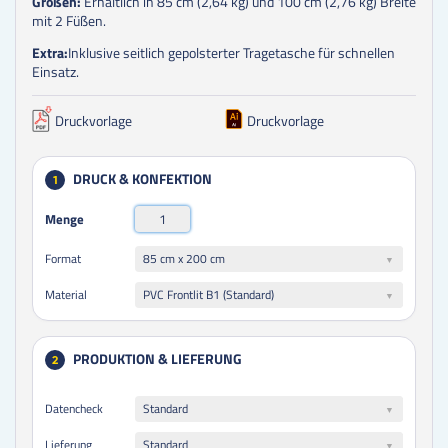
Größen:
Erhältlich in 85 cm (2,64 kg) und 100 cm (2,76 kg) Breite
mit 2 Füßen.
Extra:
Inklusive seitlich gepolsterter Tragetasche für schnellen
Einsatz.
Druckvorlage
Druckvorlage
DRUCK & KONFEKTION
1
Menge
85 cm x 200 cm
Format
PVC Frontlit B1 (Standard)
Material
PRODUKTION & LIEFERUNG
2
Datencheck
Standard
Lieferung
Standard