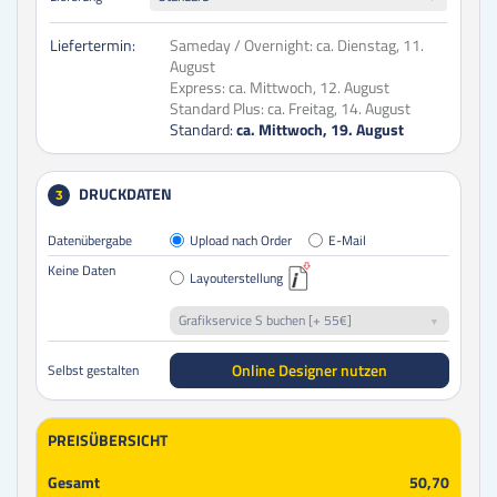
Liefertermin:
Sameday / Overnight:
ca. Dienstag, 11.
August
Express:
ca. Mittwoch, 12. August
Standard Plus:
ca. Freitag, 14. August
Standard:
ca. Mittwoch, 19. August
DRUCKDATEN
3
Datenübergabe
Upload nach Order
E-Mail
Keine Daten
Layouterstellung
Grafikservice S buchen [+ 55€]
Online Designer nutzen
Selbst gestalten
PREISÜBERSICHT
Gesamt
50,70