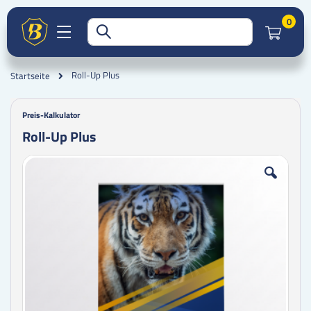
Artik
0
Roll-Up Plus
Startseite
Preis-Kalkulator
Roll-Up Plus
Zum
Zum
Ende
Anfang
der
der
Bildgalerie
Bildgalerie
springen
springen