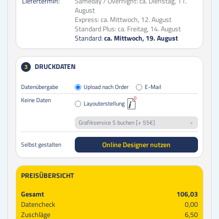
Liefertermin:
Sameday / Overnight:
ca. Dienstag, 11.
August
Express:
ca. Mittwoch, 12. August
Standard Plus:
ca. Freitag, 14. August
Standard:
ca. Mittwoch, 19. August
DRUCKDATEN
3
Datenübergabe
Upload nach Order
E-Mail
Keine Daten
Layouterstellung
Grafikservice S buchen [+ 55€]
Online Designer nutzen
Selbst gestalten
PREISÜBERSICHT
Gesamt
106,03
Datencheck
0,00
Zuschläge
6,50