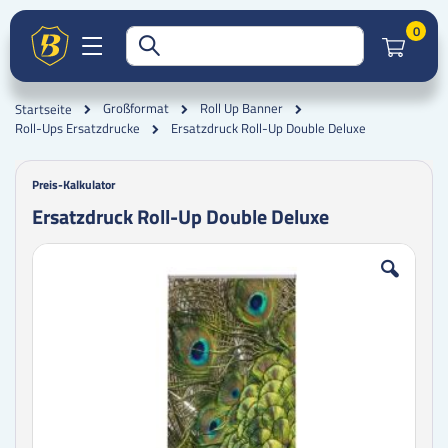
Artik
0
Großformat
Roll Up Banner
Startseite
Ersatzdruck Roll-Up Double Deluxe
Roll-Ups Ersatzdrucke
Preis-Kalkulator
Ersatzdruck Roll-Up Double Deluxe
Zum
Zum
Ende
Anfang
der
der
Bildgalerie
Bildgalerie
springen
springen