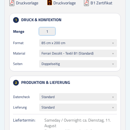
Druckvorlage
Druckvorlage
B1 Zertifikat
DRUCK & KONFEKTION
1
Menge
85 cm x 200 cm
Format
Ferrari Decolit - Textil B1 (Standard)
Material
Doppelseitig
Seiten
PRODUKTION & LIEFERUNG
2
Datencheck
Standard
Lieferung
Standard
Liefertermin:
Sameday / Overnight:
ca. Dienstag, 11.
August