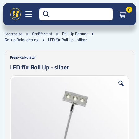
Artik
0
Großformat
Roll Up Banner
Startseite
LED für Roll Up - silber
Rollup Beleuchtung
Preis-Kalkulator
LED für Roll Up - silber
Zum
Zum
Ende
Anfang
der
der
Bildgalerie
Bildgalerie
springen
springen