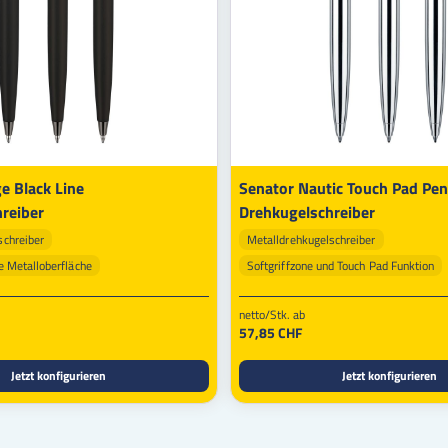
e Black Line
Senator Nautic Touch Pad Pen
reiber
Drehkugelschreiber
schreiber
Metalldrehkugelschreiber
e Metalloberfläche
Softgriffzone und Touch Pad Funktion
au
Veredelbar
Schreibfarbe: blau
Veredelbar
netto/Stk. ab
57,85 CHF
Jetzt konfigurieren
Jetzt konfigurieren