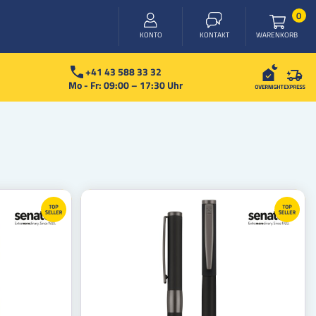
Arti
0
WARENKORB
KONTO
KONTAKT
+41 43 588 33 32
Mo - Fr: 09:00 – 17:30 Uhr