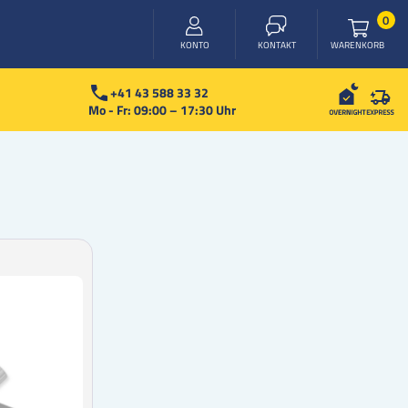
Arti
0
WARENKORB
KONTO
KONTAKT
+41 43 588 33 32
Mo - Fr: 09:00 – 17:30 Uhr