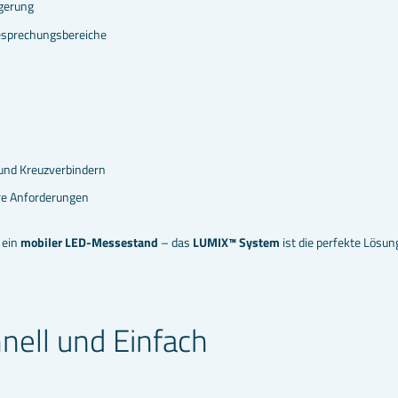
agerung
esprechungsbereiche
 und Kreuzverbindern
re Anforderungen
 ein
mobiler LED-Messestand
– das
LUMIX™ System
ist die perfekte Lösun
ell und Einfach