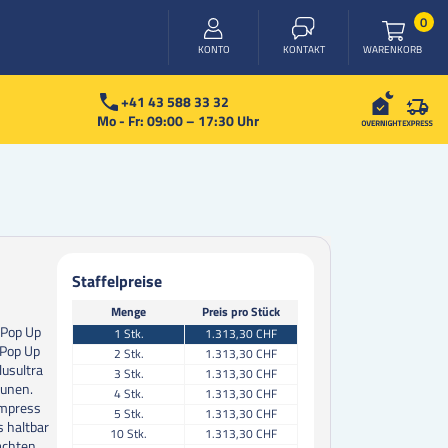
Arti
0
WARENKORB
KONTO
KONTAKT
+41 43 588 33 32
Mo - Fr: 09:00 – 17:30 Uhr
Staffelpreise
Menge
Preis pro Stück
 Pop Up
1
Stk.
1.313,30 CHF
 Pop Up
2
Stk.
1.313,30 CHF
lusultra
3
Stk.
1.313,30 CHF
aunen.
4
Stk.
1.313,30 CHF
Impress
5
Stk.
1.313,30 CHF
s haltbar
10
Stk.
1.313,30 CHF
achten