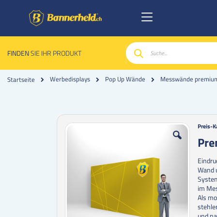
FINDEN
SIE IHR PRODUKT
Suche
Werbedisplays
Pop Up Wände
Messwände premiu
Startseite
Zum
Zum
Preis-K
Ende
Anfan
Pre
der
der
Bildgalerie
Bildgal
Eindru
springen
spring
Wand u
System
im Mes
Als mo
stehle
und na