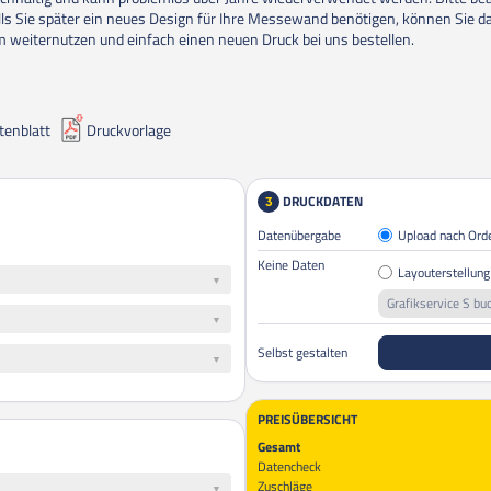
alls Sie später ein neues Design für Ihre Messewand benötigen, können Sie d
 weiternutzen und einfach einen neuen Druck bei uns bestellen.
tenblatt
Druckvorlage
DRUCKDATEN
3
Datenübergabe
Upload nach Ord
Keine Daten
Layouterstellung
Grafikservice S bu
Selbst gestalten
PREISÜBERSICHT
Gesamt
Datencheck
Zuschläge