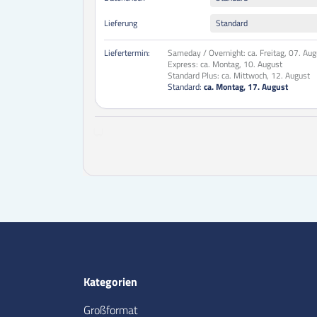
Lieferung
Standard
Liefertermin:
Sameday / Overnight:
ca. Freitag, 07. Au
Express:
ca. Montag, 10. August
Standard Plus:
ca. Mittwoch, 12. August
Standard:
ca. Montag, 17. August
Kategorien
Großformat