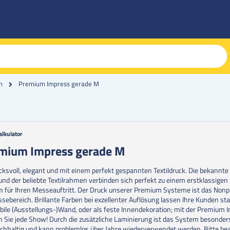
Premium Impress gerade M
m
alkulator
g
mium Impress gerade M
erie
cksvoll, elegant und mit einem perfekt gespannten Textildruck. Die bekannte
en
nd der beliebte Textilrahmen verbinden sich perfekt zu einem erstklassigen
 für Ihren Messeauftritt. Der Druck unserer Premium Systeme ist das Nonp
sebereich. Brillante Farben bei exzellenter Auflösung lassen Ihre Kunden st
bile (Ausstellungs-)Wand, oder als feste Innendekoration; mit der Premium 
n Sie jede Show! Durch die zusätzliche Laminierung ist das System besonder
chhaltig und kann problemlos über Jahre wiederverwendet werden. Bitte be