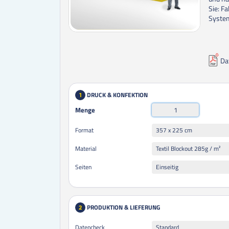
Sie: F
System
Da
DRUCK & KONFEKTION
1
Menge
357 x 225 cm
Format
Textil Blockout 285g / m²
Material
Einseitig
Seiten
PRODUKTION & LIEFERUNG
2
Datencheck
Standard