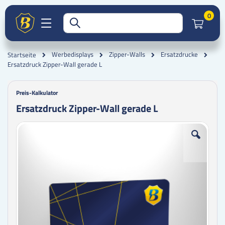
Artik
0
Werbedisplays
Zipper-Walls
Ersatzdrucke
Startseite
Ersatzdruck Zipper-Wall gerade L
Preis-Kalkulator
Ersatzdruck Zipper-Wall gerade L
Zum
Zum
Ende
Anfang
der
der
Bildgalerie
Bildgalerie
springen
springen