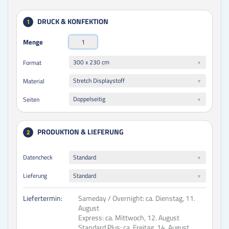
DRUCK & KONFEKTION
1
Menge
300 x 230 cm
Format
Stretch Displaystoff
Material
Doppelseitig
Seiten
PRODUKTION & LIEFERUNG
2
Datencheck
Standard
Lieferung
Standard
Liefertermin:
Sameday / Overnight:
ca. Dienstag, 11.
August
Express:
ca. Mittwoch, 12. August
Standard Plus:
ca. Freitag, 14. August