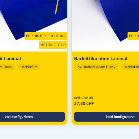
FÜR HINTERLEUCHTUNG
FÜR 
NICHTKLEBEND
it Laminat
Backlitfilm ohne Laminat
lem Druck
Backlitfilm
inkl. individuellem Druck
Backlitfil
netto/m
ab
2
27,30 CHF
Jetzt konfigurieren
Jetzt konfigurieren