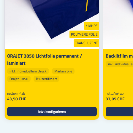
7 JAHRE
POLYMERE FOLIE
TRANSLUZENT
ORAJET 3850 Lichtfolie permanent /
Backlitfilm m
laminiert
inkl. individuel
inkl. individuellem Druck
Markenfolie
Orajet 3850
B1-zertifiziert
netto/m
ab
netto/m
ab
2
2
43,50 CHF
37,05 CHF
Jetzt konfigurieren