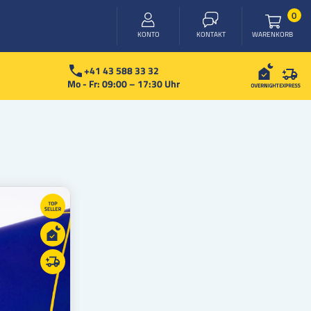
Arti
0
WARENKORB
KONTO
KONTAKT
+41 43 588 33 32
Mo - Fr: 09:00 – 17:30 Uhr