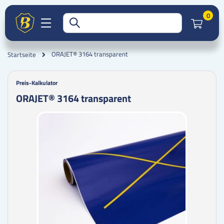
Artik
0
ORAJET® 3164 transparent
Startseite
Preis-Kalkulator
ORAJET® 3164 transparent
Zum
Zum
Ende
Anfang
der
der
Bildgalerie
Bildgalerie
springen
springen